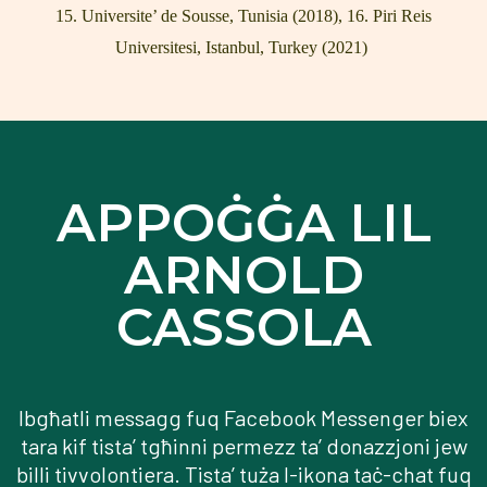
15. Universite’ de Sousse, Tunisia (2018), 16. Piri Reis
Universitesi, Istanbul, Turkey (2021)
APPOĠĠA LIL
ARNOLD
CASSOLA
Ibgħatli messagg fuq Facebook Messenger biex
tara kif tista’ tgħinni permezz ta’ donazzjoni jew
billi tivvolontiera. Tista’ tuża l-ikona taċ-chat fuq