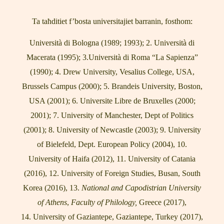
Ta taħditiet f’bosta universitajiet barranin, fosthom:
Università di Bologna (1989; 1993); 2. Università di
Macerata (1995); 3.Università di Roma “La Sapienza”
(1990); 4.
Drew
University, Vesalius College, USA,
Brussels Campus (2000); 5. Brandeis University, Boston,
USA (2001); 6. Universite Libre de Bruxelles (2000;
2001); 7. University of Manchester, Dept of Politics
(2001); 8. University of Newcastle (2003); 9.
University
of Bielefeld, Dept.
European Policy (2004), 10.
University of Haifa (2012), 11. University of Catania
(2016), 12. University of Foreign Studies, Busan, South
Korea (2016), 13.
National and Capodistrian University
of Athens
,
Faculty of Philology,
Greece (2017),
14.
University of Gaziantepe, Gaziantepe, Turkey (2017),