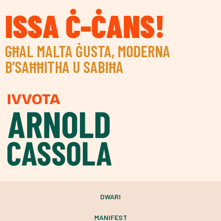
ISSA Ċ-ĊANS!
GĦAL MALTA ĠUSTA, MODERNA
B’SAĦĦITHA U SABIĦA
DWARI
MANIFEST