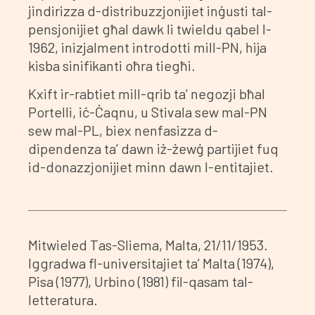
jindirizza d-distribuzzjonijiet inġusti tal-
pensjonijiet għal dawk li twieldu qabel l-
1962, inizjalment introdotti mill-PN, hija
kisba sinifikanti oħra tiegħi.
Kxift ir-rabtiet mill-qrib ta’ negozji bħal
Portelli, iċ-Ċaqnu, u Stivala sew mal-PN
sew mal-PL, biex nenfasizza d-
dipendenza ta’ dawn iż-żewġ partijiet fuq
id-donazzjonijiet minn dawn l-entitajiet.
Mitwieled Tas-Sliema, Malta, 21/11/1953.
Iggradwa fl-universitajiet ta’ Malta (1974),
Pisa (1977), Urbino (1981) fil-qasam tal-
letteratura.