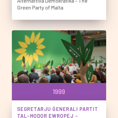
Alternattiva Demokratika – The
Green Party of Malta
1999
SEGRETARJU ĠENERALI PARTIT
TAL-ĦODOR EWROPEJ -