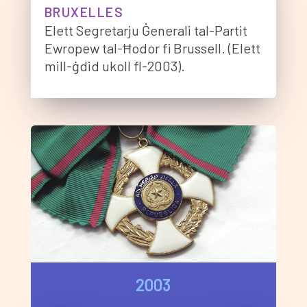
BRUXELLES
Elett Segretarju Ġenerali tal-Partit
Ewropew tal-Ħodor fi Brussell. (Elett
mill-ġdid ukoll fl-2003).
2003