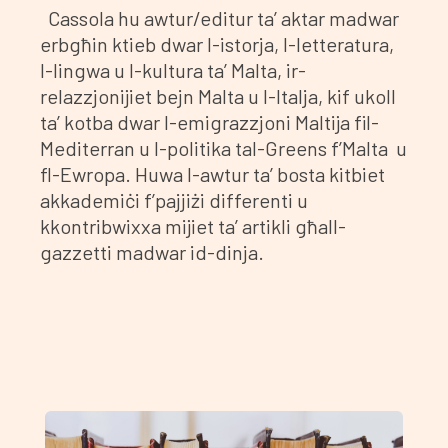
Cassola hu awtur/editur ta’ aktar madwar
erbgħin ktieb dwar l-istorja, l-letteratura,
l-lingwa u l-kultura ta’ Malta, ir-
relazzjonijiet bejn Malta u l-Italja, kif ukoll
ta’ kotba dwar l-emigrazzjoni Maltija fil-
Mediterran u l-politika tal-Greens f’Malta u
fl-Ewropa. Huwa l-awtur ta’ bosta kitbiet
akkademiċi f’pajjiżi differenti u
kkontribwixxa mijiet ta’ artikli għall-
gazzetti madwar id-dinja.