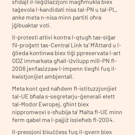
sfidajt il-leġiżlazzjoni magħmukla biex
taġevola l-kandidati nisa tal-PN u tal-PL,
anke meta n-nisa minn partiti oħra
jġibuaktar voti.
Il-protesti attivi kontra l-qtugħ tas-siġar
fil-proġett tas-Central Link ta’ Ħ’Attard u l-
ġlieda kontinwa biex tiġi ppreservata l-art
ODZ immarkata għall-iżvilupp mill-PN fl-
2006 jenfasizzaw l-impenn tiegħi fuq il-
kwistjonijiet ambjentali.
Meta kont qed naħdem fl-istituzzjonijiet
tal-UE bħala s-segretarju-ġenerali elett
tal-Ħodor Ewropej, għint biex
nippromwovi s-sħubija ta’ Malta fl-UE minn
ferm qabel ma l-pajjiż issieħeb fl-2004.
Il-pressjoni b’suċċess fuq il-gvern biex