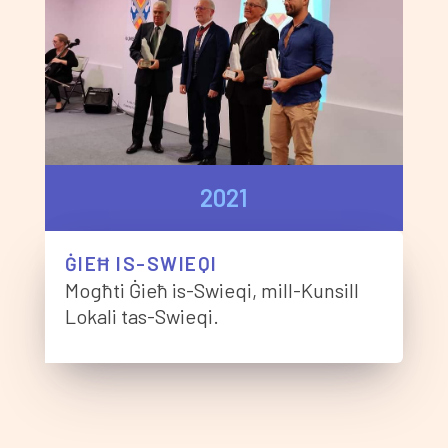
2021
ĠIEĦ IS-SWIEQI
Mogħti Ġieħ is-Swieqi, mill-Kunsill
Lokali tas-Swieqi.