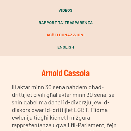
VIDEOS
RAPPORT TA’ TRASPARENZA
AGĦTI DONAZZJONI
ENGLISH
Arnold Cassola
Ili aktar minn 30 sena naħdem għad-
drittijiet ċivili għal aktar minn 30 sena, sa
snin qabel ma daħal id-divorzju jew id-
diskors dwar id-drittijiet LGBT. Ħidma
ewlenija tiegħi kienet li niżgura
rappreżentanza ugwali fil-Parlament, fejn