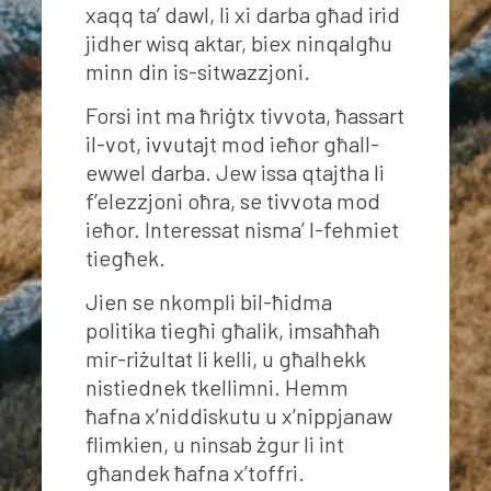
xaqq ta’ dawl, li xi darba għad irid
jidher wisq aktar, biex ninqalgħu
minn din is-sitwazzjoni.
Forsi int ma ħriġtx tivvota, ħassart
il-vot, ivvutajt mod ieħor għall-
ewwel darba. Jew issa qtajtha li
f’elezzjoni oħra, se tivvota mod
ieħor. Interessat nisma’ l-fehmiet
tiegħek.
Jien se nkompli bil-ħidma
politika tiegħi għalik, imsaħħaħ
mir-riżultat li kelli, u għalhekk
nistiednek tkellimni. Hemm
ħafna x’niddiskutu u x’nippjanaw
flimkien, u ninsab żgur li int
għandek ħafna x’toffri.