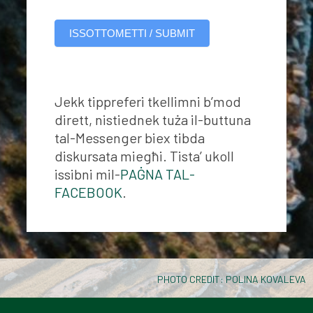
ISSOTTOMETTI / SUBMIT
Jekk tippreferi tkellimni b’mod
dirett, nistiednek tuża il-buttuna
tal-Messenger biex tibda
diskursata miegħi. Tista’ ukoll
issibni mil-
PAĠNA TAL-
FACEBOOK
.
PHOTO CREDIT: POLINA KOVALEVA