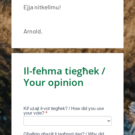
Ejja nitkellmu!
Arnold.
Il-
Il-fehma tiegħek /
fehma
Your opinion
tiegħek
/ Your
opinion
Kif użajt il-vot tiegħek? / How did you use
If you
your vote?
*
are
human,
leave
this
Għalfejn għazilt li tagħmel dan? / Why did