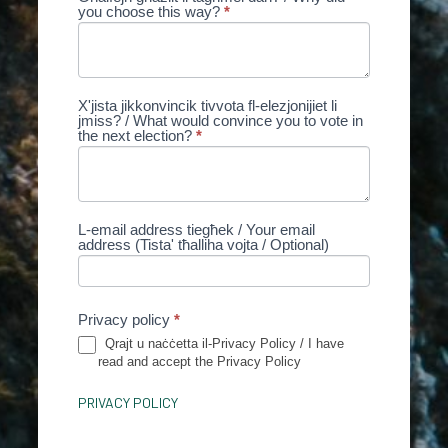
you choose this way?
field
*
blank.
X'jista jikkonvincik tivvota fl-elezjonijiet li
jmiss? / What would convince you to vote in
the next election?
*
L-email address tiegħek / Your email
address (Tista' tħalliha vojta / Optional)
Privacy policy
*
Qrajt u naċċetta il-Privacy Policy / I have
read and accept the Privacy Policy
PRIVACY POLICY