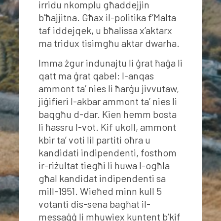
irridu nkomplu għaddejjin
b’ħajjitna. Għax il-politika f’Malta
taf iddejqek, u bħalissa x’aktarx
ma tridux tisimgħu aktar dwarha.
Imma żgur indunajtu li ġrat ħaġa li
qatt ma ġrat qabel: l-anqas
ammont ta’ nies li ħarġu jivvutaw,
jiġifieri l-akbar ammont ta’ nies li
baqgħu d-dar. Kien hemm bosta
li ħassru l-vot. Kif ukoll, ammont
kbir ta’ voti lil partiti oħra u
kandidati indipendenti, fosthom
ir-riżultat tiegħi li huwa l-ogħla
għal kandidat indipendenti sa
mill-1951. Wieħed minn kull 5
votanti dis-sena bagħat il-
messaġġ li mhuwiex kuntent b’kif