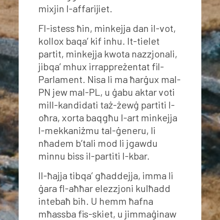
mixjin l-affarijiet.
Fl-istess ħin, minkejja dan il-vot,
kollox baqa’ kif inhu. It-tielet
partit, minkejja kwota nazzjonali,
jibqa’ mhux irrappreżentat fil-
Parlament. Nisa li ma ħarġux mal-
PN jew mal-PL, u ġabu aktar voti
mill-kandidati taż-żewġ partiti l-
oħra, xorta baqgħu l-art minkejja
l-mekkaniżmu tal-ġeneru, li
nħadem b’tali mod li jgawdu
minnu biss il-partiti l-kbar.
Il-ħajja tibqa’ għaddejja, imma li
ġara fl-aħħar elezzjoni kulħadd
intebaħ bih. U hemm ħafna
mħassba fis-skiet, u jimmaġinaw